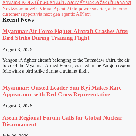
ส่วนของ KOLs เปิดเผยส่วนประกอบหลักของเครื่องปรับอากาศ
Next
Zoom unveils Virtual Agent 2.0 to power smarter, autonomous
customer support via next-gen agentic AI
Next
Recent News
Myanmar Air Force Fighter Aircraft Crashes After
Bird Strike During Training Flight
August 3, 2026
Yangon: A fighter aircraft belonging to the Tatmadaw (Air), the air
force of the Myanmar Armed Forces, crashed in the Yangon region
following a bird strike during a training flight
Myanmar: Ousted Leader Suu Kyi Makes Rare
Appearance with Red Cross Representative
August 3, 2026
Asean Regional Forum Calls for Global Nuclear
Disarmament