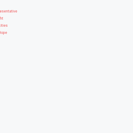
esentative
ght
ities
 Hope