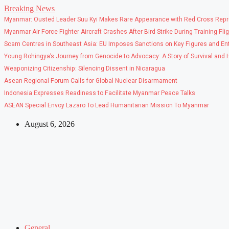
Skip
Breaking News
to
Myanmar: Ousted Leader Suu Kyi Makes Rare Appearance with Red Cross Repr
content
Myanmar Air Force Fighter Aircraft Crashes After Bird Strike During Training Fli
Scam Centres in Southeast Asia: EU Imposes Sanctions on Key Figures and Ent
Young Rohingya’s Journey from Genocide to Advocacy: A Story of Survival and
Weaponizing Citizenship: Silencing Dissent in Nicaragua
Asean Regional Forum Calls for Global Nuclear Disarmament
Indonesia Expresses Readiness to Facilitate Myanmar Peace Talks
ASEAN Special Envoy Lazaro To Lead Humanitarian Mission To Myanmar
August 6, 2026
General