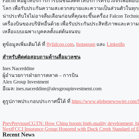
Falcon คือผู้ให้บริการการบินชั้นเลิศที่ให้บริการครบวงจรเพื่อ
โลก เพื่อรับประกันความสะดวกสบายและความเป็นส่วนตัวในทุกการเ
น่าประทับใจไม่อาจลืมเลือนก่อนที่คุณจะขึ้นเครื่อง Falcon Techni
เครื่องบินของบริษัทอื่นด้วย เพื่อรับประกันประสิทธิภาพและความน่
เหลือแบบเฉพาะบุคคลตั้งแต่ต้นจนจบ
ดูข้อมูลเพิ่มเติมได้ ที่
flyfalcon.com
,
Instagram
และ
LinkedIn
สำหรับติดต่อสอบถามด้านสื่อมวลชน
Ines Nacerddine
ผู้อำนวยการฝ่ายการตลาด – การบิน
Alex Group Investment
อีเมล:
ines.nacerddine@alexgroupinvestment.com
ดูรูปภาพประกอบประกาศนี้ได้ ที่
https://www.globenewswire.co
Prev
Previous
CGTN: How China boosts high-quality development, hig
Next
FCCI Insurance Group Honored with Duck Creek Standard of E
Recent News